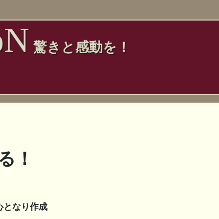
oN
驚きと感動を！
る！
心となり作成