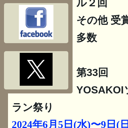
ル２回
その他 受
多数
第33回
YOSAKO
ラン祭り
2024年6月5日(水)〜9日(